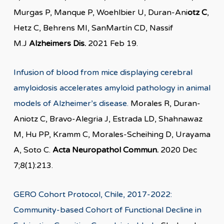
Murgas P, Manque P, Woehlbier U, Duran-Ani
otz C
,
Hetz C, Behrens MI, SanMartín CD, Nassif
M.J
Alzheimers Dis.
2021 Feb 19.
Infusion of blood from mice displaying cerebral
amyloidosis accelerates amyloid pathology in animal
models of Alzheimer’s disease.
Morales R, Duran-
Aniotz C, Bravo-Alegria J, Estrada LD, Shahnawaz
M, Hu PP, Kramm C, Morales-Scheihing D, Urayama
A, Soto C.
Acta Neuropathol Commun.
2020 Dec
7;8(1):213.
GERO Cohort Protocol, Chile, 2017-2022:
Community-based Cohort of Functional Decline in