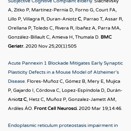
Subjective Cognitive Complaint elderly.
Slachevsky
A, Zitko P, Martínez-Pernía D, Forno G, Court FA,
Lillo P, Villagra R, Duran-Aniotz
C
, Parrao T, Assar R,
Orellana P, Toledo C, Rivera R, Ibañez A, Parra MA,
González-Billault C, Amieva H, Thumala D.
BMC
Geriatr.
2020 Nov 25;20(1):505
Acute Pannexin 1 Blockade Mitigates Early Synaptic
Plasticity Defects in a Mouse Model of Alzheimer’s
Disease.
Flores-Muñoz C, Gómez B, Mery E, Mujica
P, Gajardo I, Córdova C, Lopez-Espíndola D, Durán-
Anio
tz C
, Hetz C, Muñoz P, Gonzalez-Jamett AM,
Ardiles ÁO.
Front Cell Neurosci.
2020 Mar 19;14:46.
Endoplasmic reticulum proteostasis impairment in