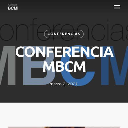
Menu
Skip
to
main
content
CONFERENCIAS
CONFERENCIA
MBCM
marzo 2, 2021