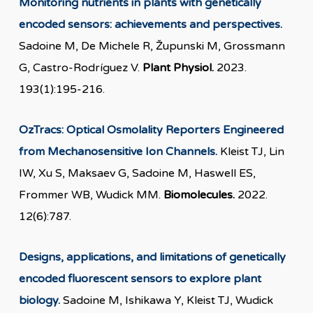
Monitoring nutrients in plants with genetically
encoded sensors: achievements and perspectives.
Sadoine M, De Michele R, Župunski M, Grossmann
G, Castro-Rodríguez V.
Plant Physiol.
2023.
193(1):195-216.
OzTracs: Optical Osmolality Reporters Engineered
from Mechanosensitive Ion Channels.
Kleist TJ, Lin
IW, Xu S, Maksaev G, Sadoine M, Haswell ES,
Frommer WB, Wudick MM.
Biomolecules.
2022.
12(6):787.
Designs, applications, and limitations of genetically
encoded fluorescent sensors to explore plant
biology.
Sadoine M, Ishikawa Y, Kleist TJ, Wudick