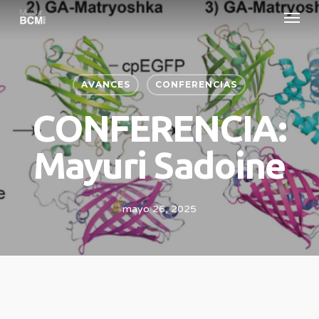
Menu
Skip
to
main
content
AVANCES
CONFERENCIAS
CONFERENCIA:
Mayuri Sadoine
mayo 26, 2025