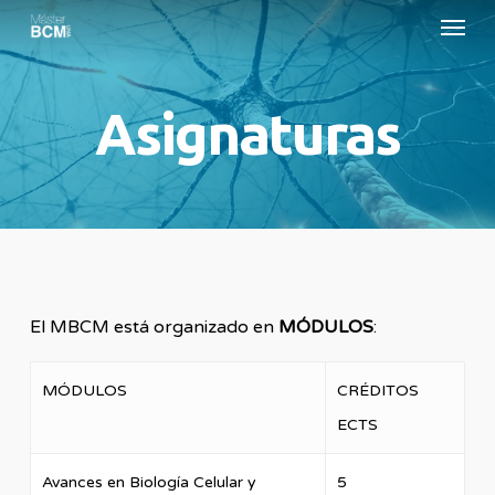
Menu
Skip
to
main
Asignaturas
content
El MBCM está organizado en
MÓDULOS
:
MÓDULOS
CRÉDITOS
ECTS
Avances en Biología Celular y
5