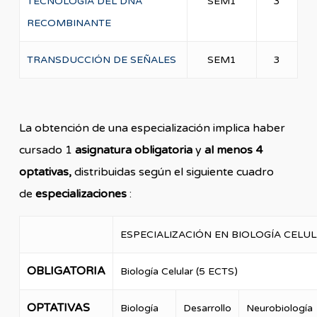
TECNOLOGÍA DEL DNA
SEM1
3
RECOMBINANTE
TRANSDUCCIÓN DE SEÑALES
SEM1
3
La obtención de una especialización implica haber
cursado 1
asignatura obligatoria
y
al menos 4
optativas,
distribuidas según el siguiente cuadro
de
especializaciones
:
ESPECIALIZACIÓN EN BIOLOGÍA CELU
OBLIGATORIA
Biología Celular (5 ECTS)
OPTATIVAS
Biología
Desarrollo
Neurobiología