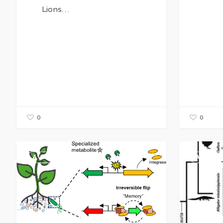
Lions…
0
0
CONFERENCIA:
CONFEREN
AVANCES
AVANC
Prof.
Tatsuya
Lars
Hirasawa
Jelsbak
y