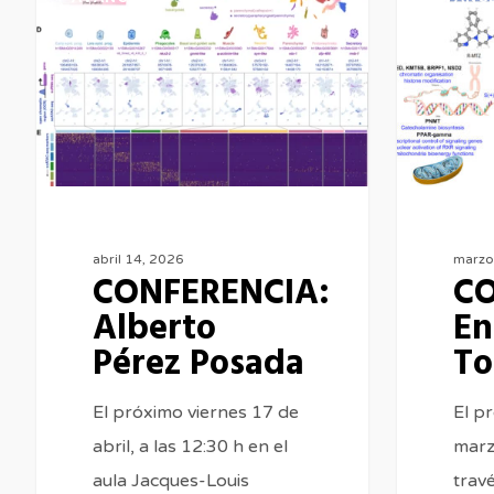
Alberto
Enrico
Pérez
Tongiorgi
Posada
abril 14, 2026
marzo
CONFERENCIA:
CO
Alberto
En
Pérez Posada
To
El próximo viernes 17 de
El p
abril, a las 12:30 h en el
marz
aula Jacques-Louis
trav