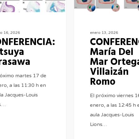
Villaizán
Romo
ro 16, 2026
enero 13, 2026
NFERENCIA:
CONFEREN
tsuya
María Del
rasawa
Mar Orteg
Villaizán
róximo martes 17 de
Romo
ro, a las 11:30 h en
ula Jacques-Louis
El próximo viernes 1
s…
enero, a las 12:45 h 
aula Jacques-Louis
Lions…