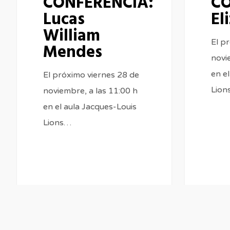
CONFERENCIA:
CO
Lucas
El
William
El p
Mendes
novi
en e
El próximo viernes 28 de
Lion
noviembre, a las 11:00 h
en el aula Jacques-Louis
Lions…
0
0