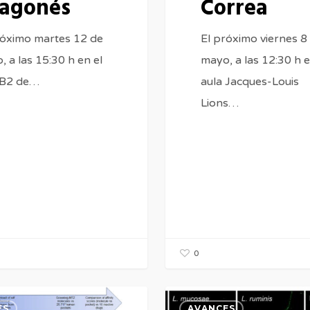
agonés
Correa
róximo martes 12 de
El próximo viernes 8
 a las 15:30 h en el
mayo, a las 12:30 h e
 B2 de…
aula Jacques-Louis
Lions…
0
CIA:
CONFERENCIA:
ES
AVANCES