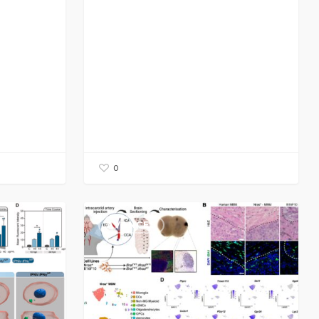
0
CONFERENCIA:
AVANCES
Francisco
Javier
Rodríguez
Baena