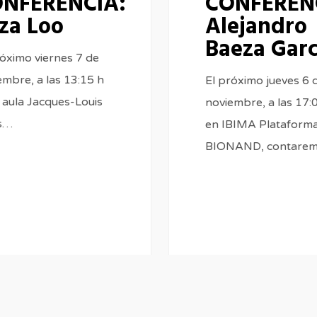
NFERENCIA:
CONFEREN
iza Loo
Alejandro
Baeza Garc
róximo viernes 7 de
embre, a las 13:15 h
El próximo jueves 6 
l aula Jacques-Louis
noviembre, a las 17:
s…
en IBIMA Plataform
BIONAND, contare
0