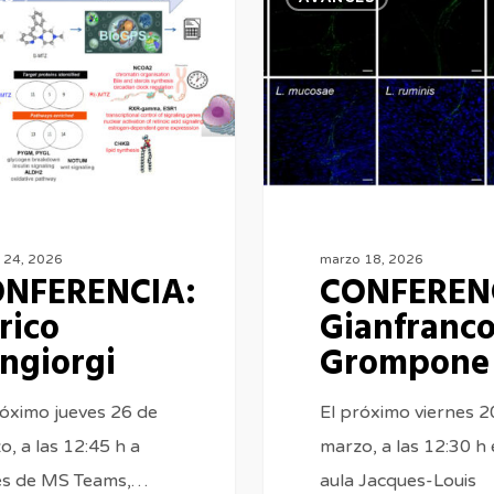
Gianfranco
Grompone
 24, 2026
marzo 18, 2026
NFERENCIA:
CONFEREN
rico
Gianfranc
ngiorgi
Grompone
róximo jueves 26 de
El próximo viernes 2
o, a las 12:45 h a
marzo, a las 12:30 h 
és de MS Teams,…
aula Jacques-Louis