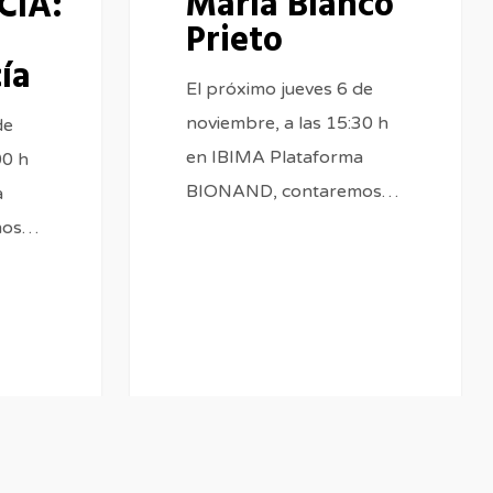
María Blanco
CIA:
Prieto
ía
El próximo jueves 6 de
noviembre, a las 15:30 h
de
en IBIMA Plataforma
00 h
BIONAND, contaremos…
a
mos…
0