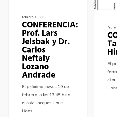
Dr.
Carlos
Neftaly
febrero 16, 2026
CONFERENCIA:
Lozano
febre
Prof. Lars
CO
Andrade
Jelsbak y Dr.
Ta
Carlos
Hi
Neftaly
Lozano
El p
Andrade
febre
el a
El próximo jueves 19 de
Lion
febrero, a las 13:45 h en
el aula Jacques-Louis
Lions…