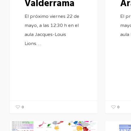
Valderrama
Ar
El próximo viernes 22 de
El p
mayo, a las 12:30 h en el
mayo,
aula Jacques-Louis
aula
Lions…
0
0
CONFERENCIA:
CONFEREN
AVANCES
AVANC