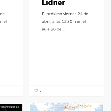
Lidner
 de
El próximo viernes 24 de
n el
abril, a las 12:30 h en el
aula B6 de…
0
CONFERENCIA:
AVANCES