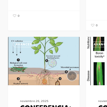
0
0
CONFERENCIA:
CONFEREN
AVANCES
AVANC
Lucas
Eliza
William
Loo
Mendes
noviembre 26, 2025
novie