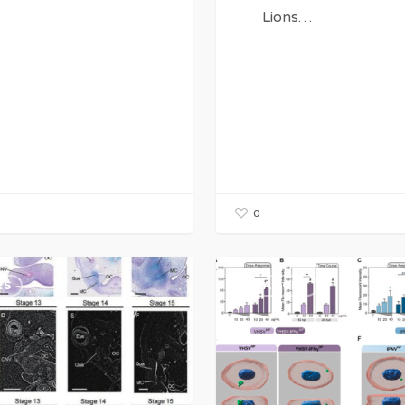
Lions…
0
CIA:
CONFERENCIA:
ES
AVANCES
María
Del
Mar
Ortega-