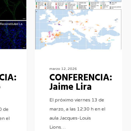
Jaime
Lira
marzo 12, 2026
CIA:
CONFERENCIA:
o
Jaime Lira
El próximo viernes 13 de
marzo, a las 12:30 h en el
0 de
aula Jacques-Louis
en el
Lions…