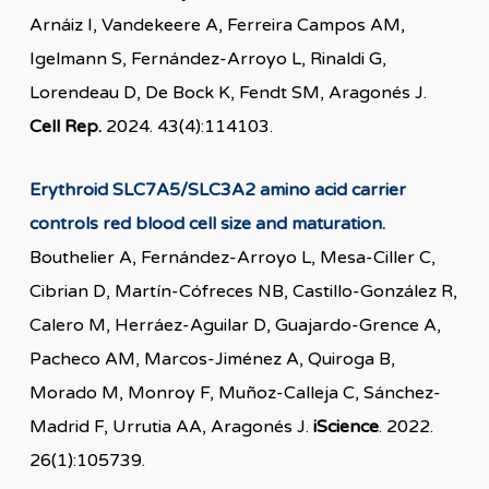
Arnáiz I, Vandekeere A, Ferreira Campos AM,
Igelmann S, Fernández-Arroyo L, Rinaldi G,
Lorendeau D, De Bock K, Fendt SM, Aragonés J.
Cell Rep.
2024. 43(4):114103.
Erythroid SLC7A5/SLC3A2 amino acid carrier
controls red blood cell size and maturation.
Bouthelier A, Fernández-Arroyo L, Mesa-Ciller C,
Cibrian D, Martín-Cófreces NB, Castillo-González R,
Calero M, Herráez-Aguilar D, Guajardo-Grence A,
Pacheco AM, Marcos-Jiménez A, Quiroga B,
Morado M, Monroy F, Muñoz-Calleja C, Sánchez-
Madrid F, Urrutia AA, Aragonés J.
iScience
. 2022.
26(1):105739.