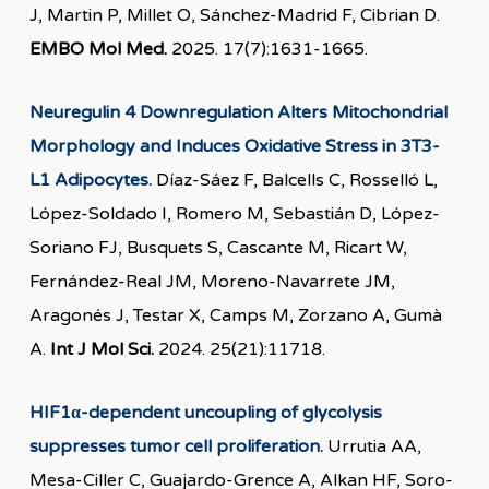
J, Martin P, Millet O, Sánchez-Madrid F, Cibrian D.
EMBO Mol Med.
2025. 17(7):1631-1665.
Neuregulin 4 Downregulation Alters Mitochondrial
Morphology and Induces Oxidative Stress in 3T3-
L1 Adipocytes.
Díaz-Sáez F, Balcells C, Rosselló L,
López-Soldado I, Romero M, Sebastián D, López-
Soriano FJ, Busquets S, Cascante M, Ricart W,
Fernández-Real JM, Moreno-Navarrete JM,
Aragonés J, Testar X, Camps M, Zorzano A, Gumà
A.
Int J Mol Sci.
2024. 25(21):11718.
HIF1α-dependent uncoupling of glycolysis
suppresses tumor cell proliferation.
Urrutia AA,
Mesa-Ciller C, Guajardo-Grence A, Alkan HF, Soro-