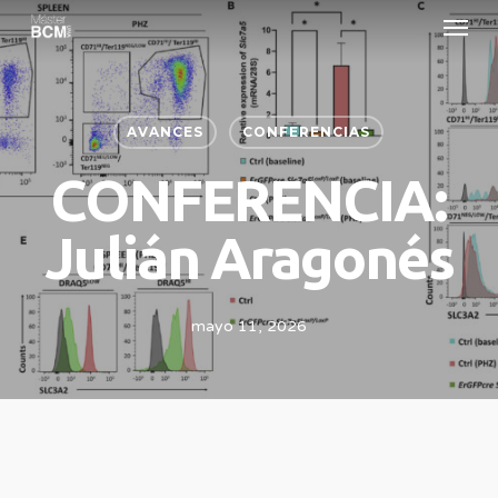
Menu
Skip
to
main
content
AVANCES
CONFERENCIAS
CONFERENCIA:
Julián Aragonés
mayo 11, 2026