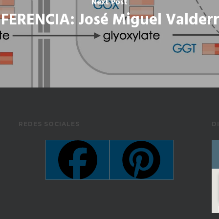
Next Post
FERENCIA: José Miguel Valder
REDES SOCIALES
D