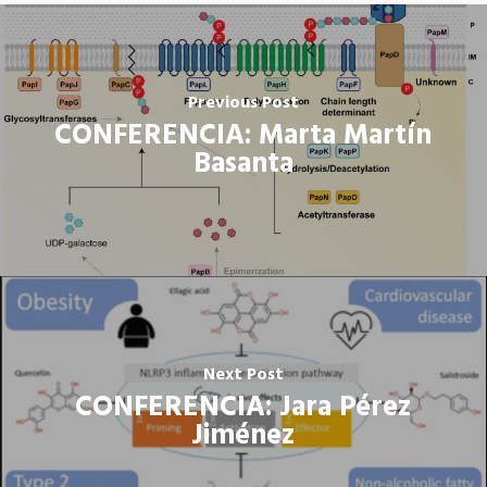
Previous Post
CONFERENCIA: Marta Martín
Basanta
Next Post
CONFERENCIA: Jara Pérez
Jiménez