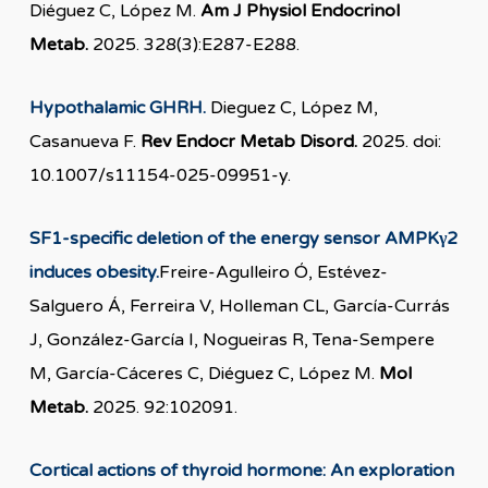
Diéguez C, López M.
Am J Physiol Endocrinol
Metab.
2025. 328(3):E287-E288.
Hypothalamic GHRH.
Dieguez C, López M,
Casanueva F.
Rev Endocr Metab Disord.
2025. doi:
10.1007/s11154-025-09951-y.
SF1-specific deletion of the energy sensor AMPKγ2
induces obesity.
Freire-Agulleiro Ó, Estévez-
Salguero Á, Ferreira V, Holleman CL, García-Currás
J, González-García I, Nogueiras R, Tena-Sempere
M, García-Cáceres C, Diéguez C, López M.
Mol
Metab.
2025. 92:102091.
Cortical actions of thyroid hormone: An exploration