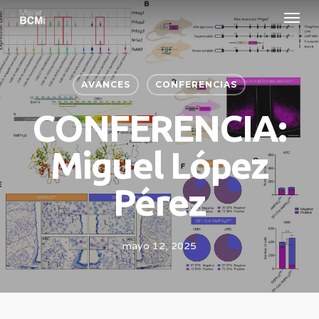
Menu
Skip
to
main
content
AVANCES
CONFERENCIAS
CONFERENCIA:
Miguel López
Pérez
mayo 12, 2025