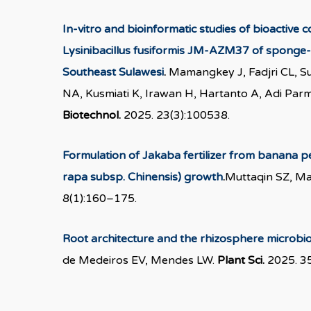
In-vitro and bioinformatic studies of bioact
Lysinibacillus fusiformis JM-AZM37 of sponge-
Southeast Sulawesi
.
Mamangkey J, Fadjri CL, S
NA, Kusmiati K, Irawan H, Hartanto A, Adi Par
Biotechnol.
2025. 23(3):100538.
Formulation of Jakaba fertilizer from banana p
rapa subsp. Chinensis) growth
.
Muttaqin SZ, Ma
8(1):160–175.
Root architecture and the rhizosphere microbio
de Medeiros EV, Mendes LW.
Plant Sci.
2025. 3