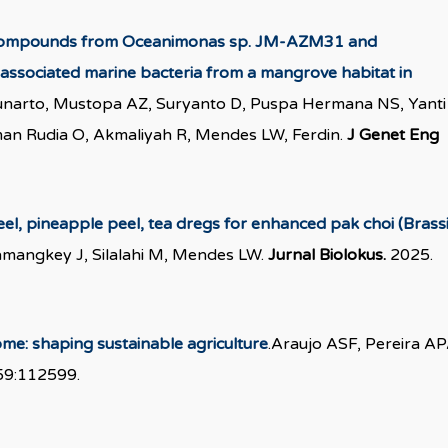
ive compounds from Oceanimonas sp. JM-AZM31 and
associated marine bacteria from a mangrove habitat in
unarto, Mustopa AZ, Suryanto D, Puspa Hermana NS, Yanti
man Rudia O, Akmaliyah R, Mendes LW, Ferdin.
J Genet Eng
eel, pineapple peel, tea dregs for enhanced pak choi (Brass
mangkey J, Silalahi M, Mendes LW.
Jurnal Biolokus.
2025.
me: shaping sustainable agriculture
.Araujo ASF, Pereira AP
59:112599.