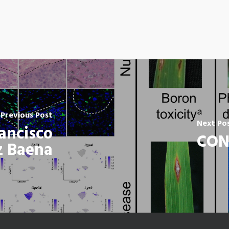
Previous Post
Next Po
ancisco
CON
z Baena