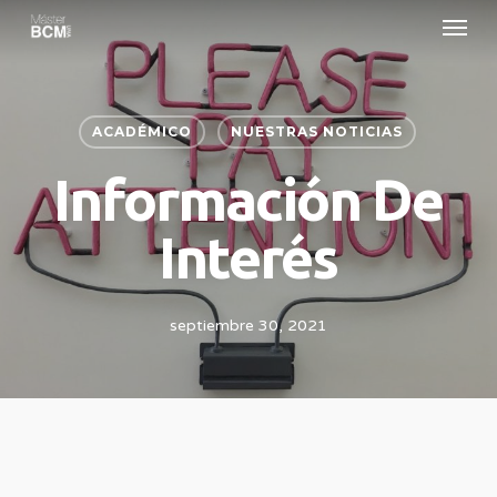
Menu
Skip
to
main
content
ACADÉMICO
NUESTRAS NOTICIAS
Información De
Interés
septiembre 30, 2021