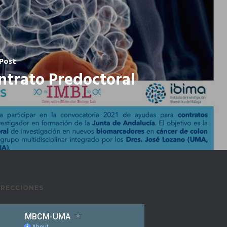
Post
ntrato Predoctoral
IRECCIONES