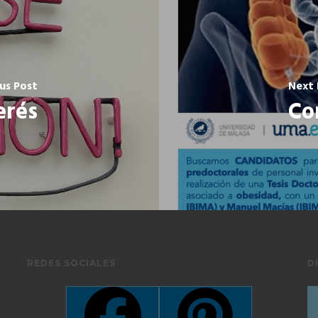
us Post
Next 
erés
Co
REDES SOCIALES
D