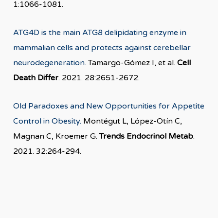
1:1066-1081.
ATG4D is the main ATG8 delipidating enzyme in
mammalian cells and protects against cerebellar
neurodegeneration
.
Tamargo-Gómez I, et al.
Cell
Death Differ
. 2021. 28:2651-2672.
Old Paradoxes and New Opportunities for Appetite
Control in Obesity.
Montégut L, López-Otín C,
Magnan C, Kroemer G.
Trends Endocrinol Metab
.
2021. 32:264-294.