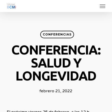
Menu
Skip
to
main
content
CONFERENCIAS
CONFERENCIA:
SALUD Y
LONGEVIDAD
febrero 21, 2022