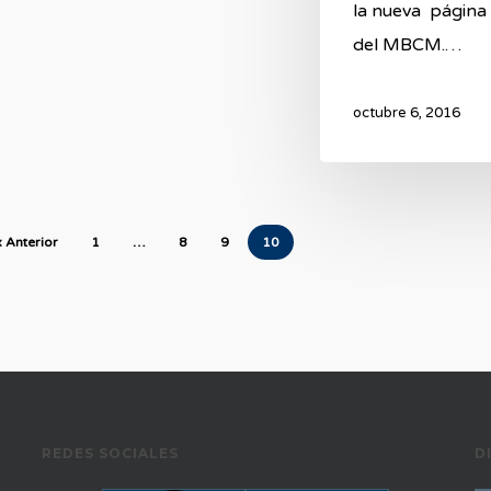
la nueva página
del MBCM.…
octubre 6, 2016
« Anterior
1
…
8
9
10
REDES SOCIALES
D