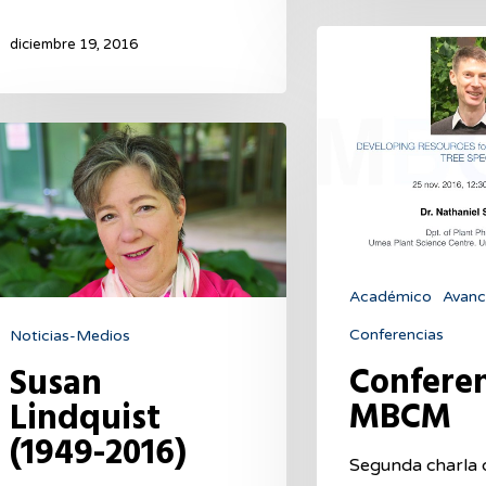
Conferencia
diciembre 19, 2016
MBCM
san
ndquist
949-
16)
Académico
Avanc
Conferencias
Noticias-Medios
Confere
Susan
MBCM
Lindquist
(1949-2016)
Segunda charla d