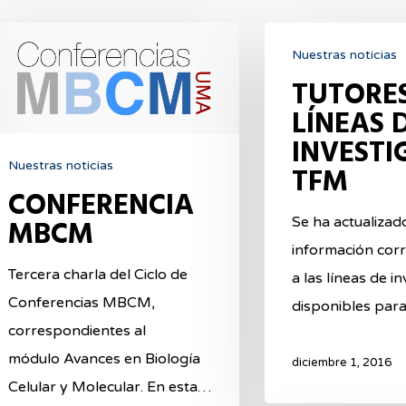
NFERENCIA
TUTORES
Nuestras noticias
BCM
Y
TUTORES
LÍNEAS
LÍNEAS 
DE
INVESTI
INVESTIGACIÓN
Nuestras noticias
TFM
TFM
CONFERENCIA
MBCM
Se ha actualizado
información cor
Tercera charla del Ciclo de
a las líneas de i
Conferencias MBCM,
disponibles para
correspondientes al
módulo Avances en Biología
diciembre 1, 2016
Celular y Molecular. En esta…