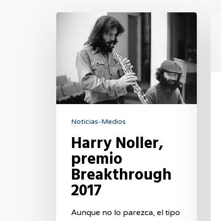
Harry
CO
Noller,
M
premio
Breakthrough
2017
Noticias-Medios
Harry Noller,
premio
Breakthrough
2017
Aunque no lo parezca, el tipo