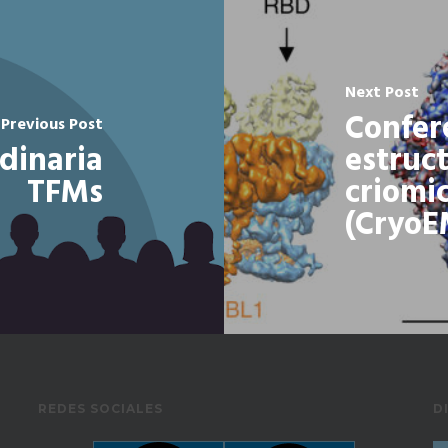
Next Post
Confer
Previous Post
dinaria
estruc
TFMs
criomi
(CryoE
REDES SOCIALES
D