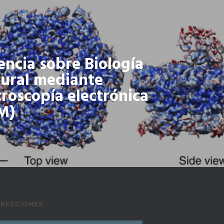
encia sobre Biología
tural mediante
croscopía electrónica
M)
IRECCIONES