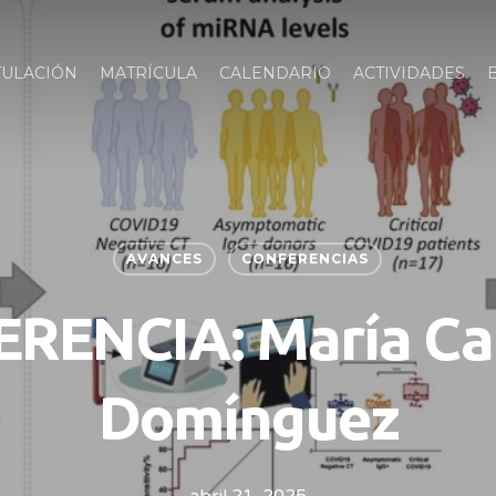
TULACIÓN
MATRÍCULA
CALENDARIO
ACTIVIDADES
AVANCES
CONFERENCIAS
RENCIA: María Ca
Domínguez