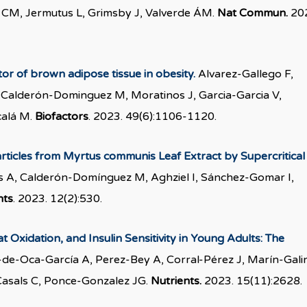
 CM, Jermutus L, Grimsby J, Valverde ÁM.
Nat Commun.
20
tor of brown adipose tissue in obesity.
Alvarez-Gallego F,
 Calderón-Dominguez M, Moratinos J, Garcia-Garcia V,
calá M.
Biofactors
. 2023. 49(6):1106-1120.
rticles from Myrtus communis Leaf Extract by Supercritical
 A, Calderón-Domínguez M, Aghziel I, Sánchez-Gomar I,
nts
. 2023. 12(2):530.
 Oxidation, and Insulin Sensitivity in Young Adults: The
e-Oca-García A, Perez-Bey A, Corral-Pérez J, Marín-Gali
Casals C, Ponce-Gonzalez JG.
Nutrients.
2023. 15(11):2628.