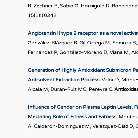
R, Zechner R, Sabio G, Hornigold D, Rondinone
15(1):10342.
Angiotensin II type 2 receptor as a novel activa
González-Blázquez R, Gil-Ortega M, Somoza B,
Fernández P, González-Moreno D, Viana M, Al
Generation of Highly Antioxidant Submicron Pa
Antisolvent Extraction Process.
Valor D, Montes
Alcalá M, Durán-Ruiz MC, Pereyra C.
Antioxida
Influence of Gender on Plasma Leptin Levels, Fat
Mediating Role of Fitness and Fatness.
Montes-d
A, Calderon-Dominguez M, Velázquez-Díaz D, 