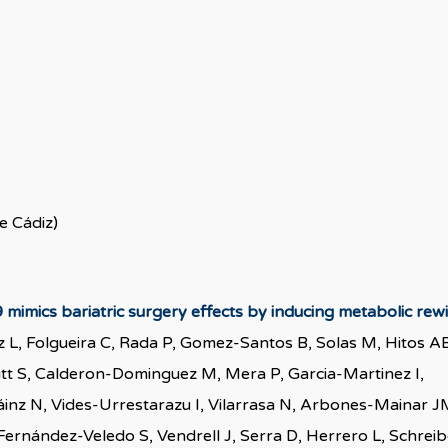
e Cádiz)
imics bariatric surgery effects by inducing metabolic rewi
 L, Folgueira C, Rada P, Gomez-Santos B, Solas M, Hitos A
utt S, Calderon-Dominguez M, Mera P, Garcia-Martinez I,
inz N, Vides-Urrestarazu I, Vilarrasa N, Arbones-Mainar J
ernández-Veledo S, Vendrell J, Serra D, Herrero L, Schreib