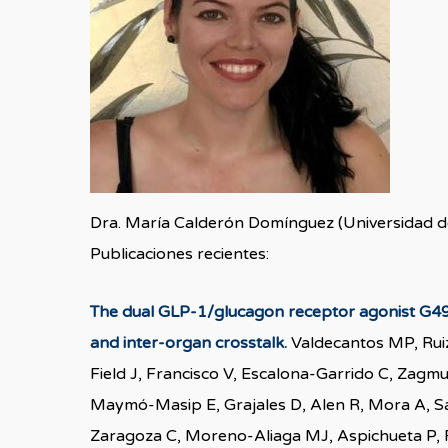
Dra. María Calderón Domínguez (Universidad d
Publicaciones recientes:
The dual GLP-1/glucagon receptor agonist G49 m
and inter-organ crosstalk.
Valdecantos MP, Ruiz
Field J, Francisco V, Escalona-Garrido C, Zagm
Maymó-Masip E, Grajales D, Alen R, Mora A, Sá
Zaragoza C, Moreno-Aliaga MJ, Aspichueta P, F