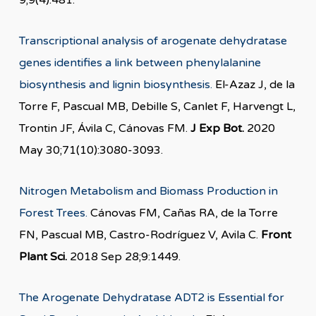
9;9(4):481.
Transcriptional analysis of arogenate dehydratase
genes identifies a link between phenylalanine
biosynthesis and lignin biosynthesis.
El-Azaz J, de la
Torre F, Pascual MB, Debille S, Canlet F, Harvengt L,
Trontin JF, Ávila C, Cánovas FM.
J Exp Bot.
2020
May 30;71(10):3080-3093.
Nitrogen Metabolism and Biomass Production in
Forest Trees.
Cánovas FM, Cañas RA, de la Torre
FN, Pascual MB, Castro-Rodríguez V, Avila C.
Front
Plant Sci.
2018 Sep 28;9:1449.
The Arogenate Dehydratase ADT2 is Essential for