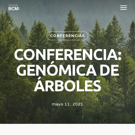
Menu
Skip
to
main
content
CONFERENCIAS
CONFERENCIA:
GENÓMICA DE
ÁRBOLES
mayo 11, 2021