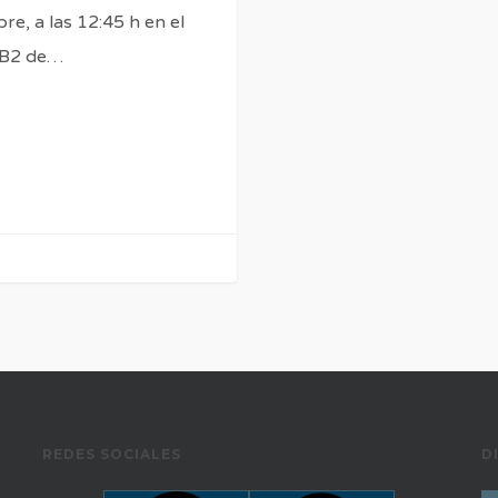
re, a las 12:45 h en el
 B2 de…
REDES SOCIALES
D