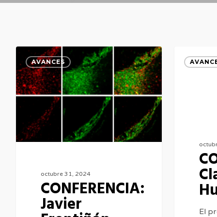
CONFERENCIA:
CONFEREN
AVANCES
AVANC
Javier
Claudio
Frontiñán
Humeres
octub
CO
Cl
octubre 31, 2024
CONFERENCIA:
Hu
Javier
El p