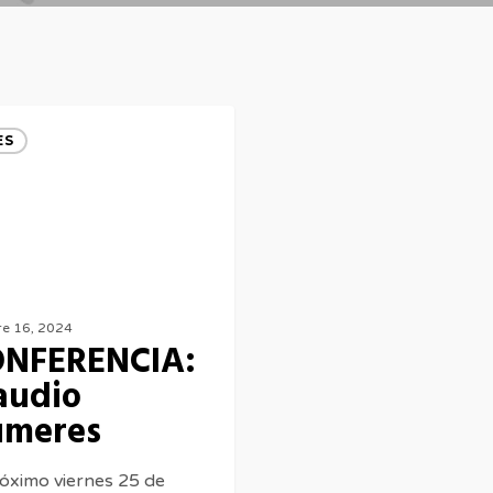
CIA:
ES
re 16, 2024
NFERENCIA:
audio
meres
róximo viernes 25 de