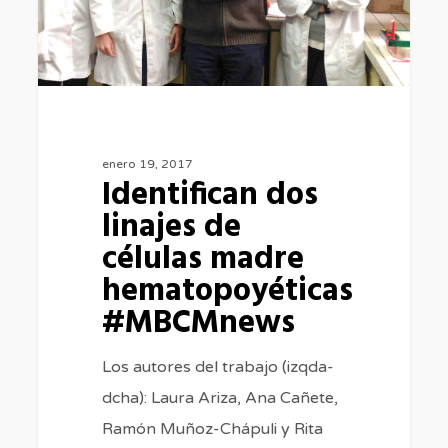
madre
hematopoyéticas
#MBCMnews
enero 19, 2017
Identifican dos
linajes de
células madre
hematopoyéticas
#MBCMnews
Los autores del trabajo (izqda-
dcha): Laura Ariza, Ana Cañete,
Ramón Muñoz-Chápuli y Rita