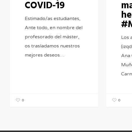
COVID-19
m
he
Estimado/as estudiantes,
#
Ante todo, en nombre del
profesorado del máster,
Los 
os trasladamos nuestros
(izqd
mejores deseos…
Ana 
Muño
Car
0
0