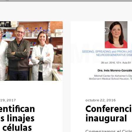
Conferencia
ES
ACADÉMICO
inaugural
ticas
ws
 19, 2017
octubre 22, 2016
entifican
Conferenci
s linajes
inaugural
 células
Comenzamos el Ciclo