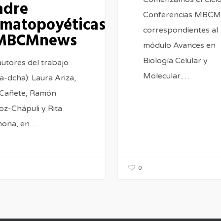
adre
Conferencias MBCM
matopoyéticas
correspondientes al
MBCMnews
módulo Avances en
Biología Celular y
autores del trabajo
Molecular.…
a-dcha): Laura Ariza,
Cañete, Ramón
z-Chápuli y Rita
mona, en…
0