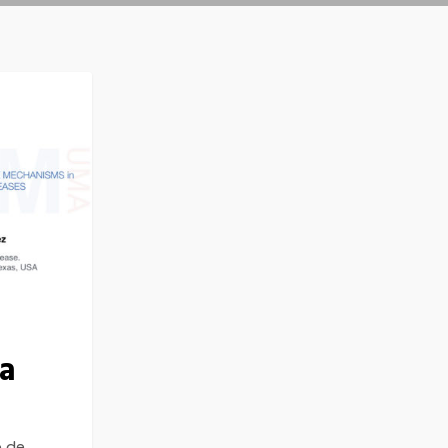
a
 de